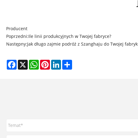
Producent
Poprzedni:
Ile linii produkcyjnych w Twojej fabryce?
Następny:
Jak długo zajmie podróż z Szanghaju do Twojej fabryk
Facebook
X
WhatsApp
Pinterest
LinkedIn
Share