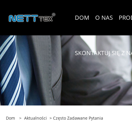
DOM
O NAS
PRO
SKONTAKTUJ SIĘ Z N
Dom
>
Aktualności
>
Często Zadawane Pytania