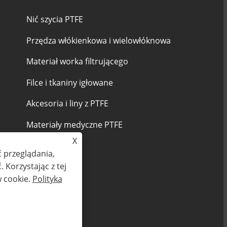
Nić szycia PTFE
Przędza włókienkowa i wielowłóknowa
Materiał worka filtrującego
Filce i tkaniny igłowane
Akcesoria i liny z PTFE
Materiały medyczne PTFE
X
 przeglądania,
 Korzystając z tej
w cookie.
Polityka