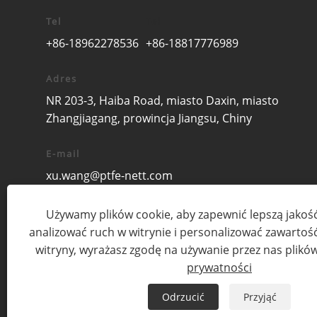
Tel
Tel
+86-18962278536
+86-18817776989
Adres
NR 203-3, Haiba Road, miasto Daxin, miasto
Zhangjiagang, prowincja Jiangsu, Chiny
E-mail
xu.wang@ptfe-nett.com
Używamy plików cookie, aby zapewnić lepszą jakość
analizować ruch w witrynie i personalizować zawartość.
witryny, wyrażasz zgodę na używanie przez nas plikó
prywatności
Odrzucić
Przyjąć